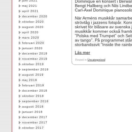
juni 2021
Dominique en konsert i Berwald
Bengt Hallberg och Nils Lindb
maj 2021
Carl-Axel Dominique pianosolis
april 2021
december 2020
När Arméns musikkår samarbeta
oktober 2020
strövtåg i jazzens fotspår. Kon
skrivet för blåsare av svenska
augusti 2020
musikkår kommer också framträ
april 2020
”Polska med Trumpet” och Seba
mars 2020
av tango”. På programmet står
februari 2020
storbandssvit ”Inside the rainb
januari 2020
Läs mer
december 2019
november 2019
Posted in
Uncategorized
oktober 2019
september 2019
augusti 2019
maj 2019
februari 2019
december 2018
oktober 2018
september 2018
augusti 2018
januari 2018
december 2017
november 2017
oktober 2017