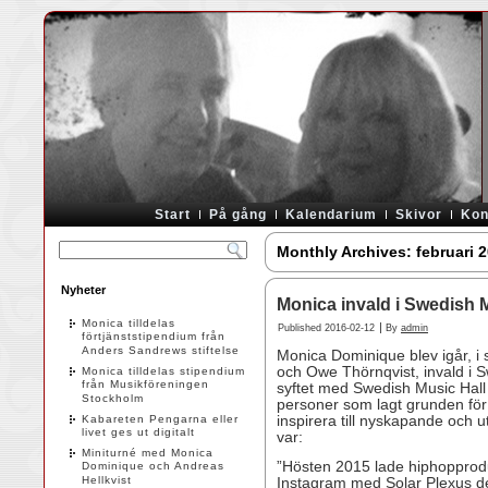
Start
På gång
Kalendarium
Skivor
Kon
Monthly Archives:
februari 
Nyheter
Monica invald i Swedish 
Monica tilldelas
|
Published
2016-02-12
By
admin
förtjänststipendium från
Anders Sandrews stiftelse
Monica Dominique blev igår, i
och Owe Thörnqvist, invald i 
Monica tilldelas stipendium
från Musikföreningen
syftet med Swedish Music Hall 
Stockholm
personer som lagt grunden fö
Kabareten Pengarna eller
inspirera till nyskapande och 
livet ges ut digitalt
var:
Miniturné med Monica
”Hösten 2015 lade hiphopprodu
Dominique och Andreas
Hellkvist
Instagram med Solar Plexus de