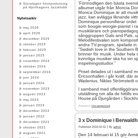
’Förmodligen den bästa svensk
Storslagen höstavslutning
på Hjorthagens Jazzklubb
albumet utgår från Moncia Dom
Monica Dominique är att musiker 
jazz, kan avlägga liknande vi
Nyhetsarkiv
Dominique personifierar ordet 
som boogie-woogie-pianist i rad
maj 2026
musiklärare och pianopedagog
april 2026
sånggruppen Gals and Pals, u
december 2025
Melodifestivalen som kompositö
oktober 2025
andra TV-program, spelade in t
”Swdish love in the Southern Br
februari 2025
brinner för musik. Under hela s
januari 2025
kvinnliga musiker ska ha sin sj
november 2024
inspelningsstudior.”
oktober 2024
Priset delades ut i samband me
september 2024
Ericsonhallen i går kväll, där 
juni 2024
Wadenius, Niklas Strömstedt 
januari 2024
november 2023
I samband med offentliggöran
utställning om alla de hittills 
augusti 2023
House på Djurgården i Stockh
maj 2023
januari 2023
Posted in
Uncategorized
december 2022
januari 2022
3 x Dominique i Berwaldh
december 2021
|
Published
2016-02-02
By
admin
oktober 2021
augusti 2021
Den 14 februari kl 15 gör Arm