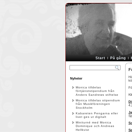
Start
På gång
F
Hä
Nyheter
kö
Monica tilldelas
Fö
förtjänststipendium från
Kl
Anders Sandrews stiftelse
Monica tilldelas stipendium
Di
från Musikföreningen
4.
Stockholm
Ja
Kabareten Pengarna eller
Sp
livet ges ut digitalt
Miniturné med Monica
So
Dominique och Andreas
Hellkvist
Sp