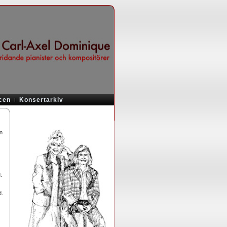
cen
Konsertarkiv
an
:
d.