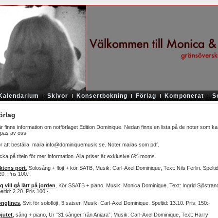
Kalendarium
Skivor
Konsertbokning
Förlag
Komponerat
S
örlag
r finns information om notförlaget Edition Dominique. Nedan finns en lista på de noter som k
pas av oss.
r att beställa, maila info@dominiquemusik.se. Noter mailas som pdf.
icka på titeln för mer information. Alla priser är exklusive 6% moms.
ktens port
, Solosång + flöjt + kör SATB, Musik: Carl-Axel Dominique, Text: Nils Ferlin. Speltid
20. Pris 100:-.
g vill gå lätt på jorden
, Kör SSATB + piano, Musik: Monica Dominique, Text: Ingrid Sjöstran
eltid: 2.20. Pris 100:-.
nglines
, Svit för soloflöjt, 3 satser, Musik: Carl-Axel Dominique. Speltid: 13.10. Pris: 150:-
jutet
, sång + piano, Ur ”31 sånger från Aniara”, Musik: Carl-Axel Dominique, Text: Harry