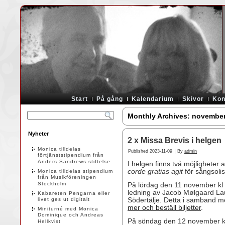
Start
På gång
Kalendarium
Skivor
Kon
Monthly Archives:
november
Nyheter
2 x Missa Brevis i helgen
Monica tilldelas
|
Published
2023-11-09
By
admin
förtjänststipendium från
Anders Sandrews stiftelse
I helgen finns två möjligheter
corde gratias agit
för sångsolis
Monica tilldelas stipendium
från Musikföreningen
Stockholm
På lördag den 11 november kl
ledning av Jacob Mølgaard Lau
Kabareten Pengarna eller
livet ges ut digitalt
Södertälje. Detta i samband m
mer och beställ biljetter
.
Miniturné med Monica
Dominique och Andreas
På söndag den 12 november kl
Hellkvist