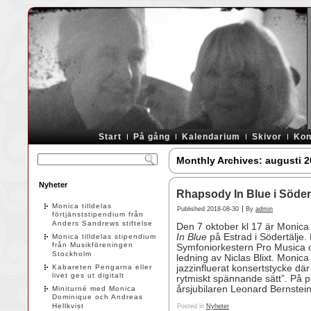
Start
På gång
Kalendarium
Skivor
Kon
Monthly Archives:
augusti 2
Nyheter
Rhapsody In Blue i Södert
Monica tilldelas
|
Published
2018-08-30
By
admin
förtjänststipendium från
Anders Sandrews stiftelse
Den 7 oktober kl 17 är Monica
In Blue
på Estrad i Södertälje
Monica tilldelas stipendium
från Musikföreningen
Symfoniorkestern Pro Musica 
Stockholm
ledning av Niclas Blixt. Monic
Kabareten Pengarna eller
jazzinfluerat konsertstycke dä
livet ges ut digitalt
rytmiskt spännande sätt”. På 
årsjubilaren Leonard Bernstein
Miniturné med Monica
Dominique och Andreas
Hellkvist
Posted in
Nyheter