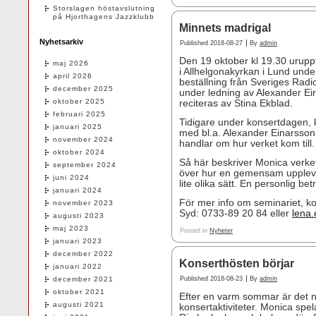
Storslagen höstavslutning
på Hjorthagens Jazzklubb
Minnets madrigal
Nyhetsarkiv
|
Published
2018-08-27
By
admin
Den 19 oktober kl 19.30 urup
maj 2026
i Allhelgonakyrkan i Lund unde
april 2026
beställning från Sveriges Radi
december 2025
under ledning av Alexander Ein
oktober 2025
reciteras av Stina Ekblad.
februari 2025
Tidigare under konsertdagen, 
januari 2025
med bl.a. Alexander Einarsson
november 2024
handlar om hur verket kom till.
oktober 2024
Så här beskriver Monica verket
september 2024
över hur en gemensam uppleve
juni 2024
lite olika sätt. En personlig b
januari 2024
För mer info om seminariet, 
november 2023
Syd: 0733-89 20 84 eller
lena
augusti 2023
maj 2023
Posted in
Nyheter
januari 2023
december 2022
Konserthösten börjar
januari 2022
|
december 2021
Published
2018-08-23
By
admin
oktober 2021
Efter en varm sommar är det n
augusti 2021
konsertaktiviteter. Monica spel