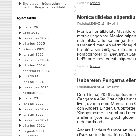
Posted in
Nyheter
Storslagen höstavslutning
på Hjorthagens Jazzklubb
Monica tilldelas stipend
Nyhetsarkiv
|
Published
2026-05-19
By
admin
maj 2026
Monica har tilldelats Musikför
april 2026
motiveringen får Monica stipen
december 2025
och folkkära tonsättningar för 
oktober 2025
samband med en vårmiddag den 1
februari 2025
framföra sin
Tillägnan
tillsam
kompositörer till,
Benjamin Sta
januari 2025
belönade med varsitt stipendi
november 2024
oktober 2024
Posted in
Nyheter
september 2024
juni 2024
Kabareten Pengarna eller l
januari 2024
|
Published
2026-05-15
By
admin
november 2023
augusti 2023
Den 15 maj 2026 släpptes mus
maj 2023
Pengarna eller livet
digitalt av
livet, av och med Monica och
januari 2023
och Anders Linder, uruppförd
december 2022
Skeppsholmen i samband med K
januari 2022
ställer miljöomsorg och global s
december 2021
och marknad.
oktober 2021
Anders Linders framför en nysk
augusti 2021
Blues
som i denna föreställning 