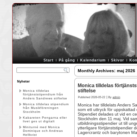
Start
På gång
Kalendarium
Skivor
Kon
Monthly Archives:
maj 2026
Nyheter
Monica tilldelas förtjäns
stiftelse
Monica tilldelas
förtjänststipendium från
|
Published
2026-05-22
By
admin
Anders Sandrews stiftelse
Monica tilldelas stipendium
Monica har tilldelats Anders S
från Musikföreningen
som ett uttryck för uppskattad
Stockholm
Stipendiet delades ut vid en c
Kabareten Pengarna eller
Stockholm den 11 maj. Vid samma
livet ges ut digitalt
utbildningsstipendier ut till 
Miniturné med Monica
ytterligare förtjänststipendier
Dominique och Andreas
Lagercrantz och barytonen Ma
Hellkvist