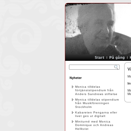
Start
På gång
V
Mu
Nyheter
In
Monica tilldelas
förtjänststipendium från
Mo
Mu
Anders Sandrews stiftelse
Monica tilldelas stipendium
från Musikföreningen
Stockholm
Kabareten Pengarna eller
livet ges ut digitalt
Miniturné med Monica
Dominique och Andreas
Hellkvist