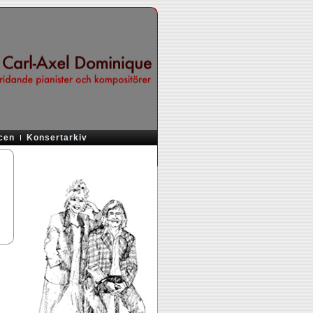
cen
Konsertarkiv