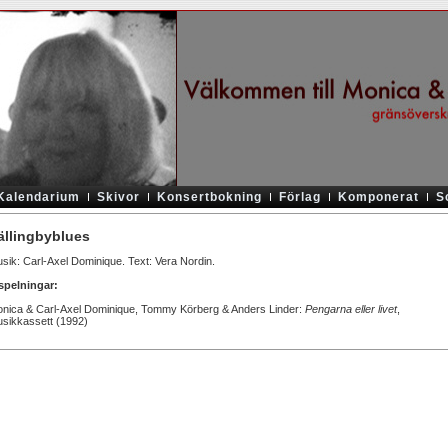
Kalendarium
Skivor
Konsertbokning
Förlag
Komponerat
S
ällingbyblues
sik: Carl-Axel Dominique. Text: Vera Nordin.
spelningar:
nica & Carl-Axel Dominique, Tommy Körberg & Anders Linder:
Pengarna eller livet
,
sikkassett (1992)