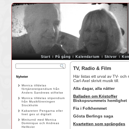
Start
På gång
Kalendarium
Skivor
Kon
TV, Radio & Film
Här listas ett urval av TV- oc
Nyheter
Carl-Axel skrivit musik till.
Monica tilldelas
Alla dagar, alla nätter
förtjänststipendium från
Anders Sandrews stiftelse
Balladen om Kristoffer
Monica tilldelas stipendium
Biskopsrummets hemlighet
från Musikföreningen
Stockholm
Fia i Folkhemmet
Kabareten Pengarna eller
livet ges ut digitalt
Gösta Berlings saga
Miniturné med Monica
Dominique och Andreas
Kvartetten som sprängdes
Hellkvist