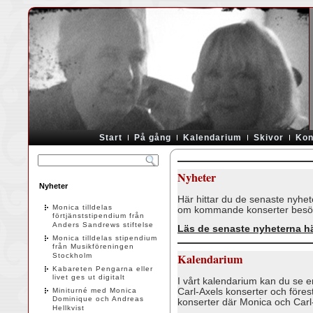
Start
På gång
Kalendarium
Skivor
Kon
Nyheter
Nyheter
Här hittar du de senaste nyhe
Monica tilldelas
om kommande konserter besö
förtjänststipendium från
Anders Sandrews stiftelse
Läs de senaste nyheterna hä
Monica tilldelas stipendium
från Musikföreningen
Kalendarium
Stockholm
Kabareten Pengarna eller
livet ges ut digitalt
I vårt kalendarium kan du se e
Carl-Axels konserter och föres
Miniturné med Monica
Dominique och Andreas
konserter där Monica och Carl
Hellkvist