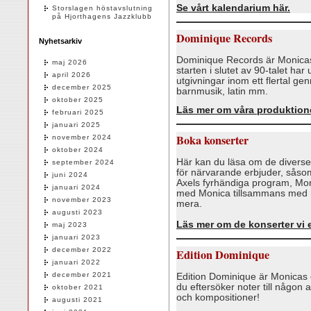
Se vårt kalendarium här.
Storslagen höstavslutning
på Hjorthagens Jazzklubb
Dominique Records
Nyhetsarkiv
Dominique Records är Monicas
maj 2026
starten i slutet av 90-talet har 
april 2026
utgivningar inom ett flertal gen
december 2025
barnmusik, latin mm.
oktober 2025
Läs mer om våra produktione
februari 2025
januari 2025
Boka konserter
november 2024
oktober 2024
Här kan du läsa om de diverse
september 2024
för närvarande erbjuder, sås
juni 2024
Axels fyrhändiga program, Mon
januari 2024
med Monica tillsammans med 
november 2023
mera.
augusti 2023
Läs mer om de konserter vi 
maj 2023
januari 2023
december 2022
Edition Dominique
januari 2022
december 2021
Edition Dominique är Monicas 
du eftersöker noter till någo
oktober 2021
och kompositioner!
augusti 2021