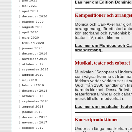
juni 2021
Läs mer om Edition Dominiqu
maj 2021
april 2021
Kompositioner och arrang
december 2020
oktober 2020
Monica och Carl-Axel har gjort 
augusti 2020
arrangemang, för ett stort anta
april 2020
kör, storband och symfonisk blå
teater, TV, radio, film mm.
mars 2020
februari 2020
Läs mer om Monicas och Car
januari 2020
arrangemang.
december 2019
november 2019
Musikal, teater och cabaret
oktober 2019
september 2019
Musikalen ”Sopoperan Underbar
augusti 2019
som vägrar komma ut från ma
maj 2019
förklara varför världen ser ut
Gud” från 1998 handlar om lil
februari 2019
barnets klokhet. Dessa är två
december 2018
teaterföreställningar och cabar
oktober 2018
musik till eller medverkat i.
september 2018
Läs mer om musikaler, teater
augusti 2018
januari 2018
december 2017
Konsertproduktioner
november 2017
oktober 2017
Under sin långa musikerkarriär 