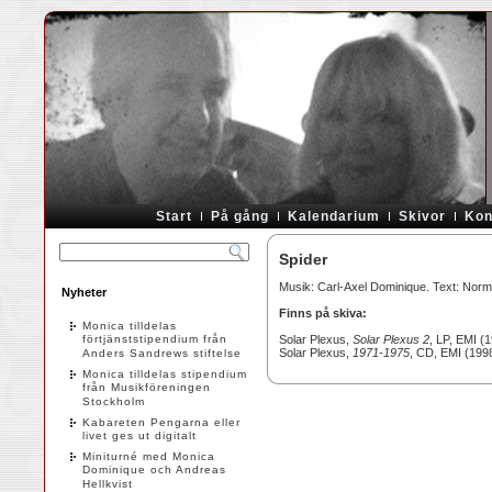
Start
På gång
Kalendarium
Skivor
Kon
Spider
Musik: Carl-Axel Dominique. Text: Norm
Nyheter
Finns på skiva:
Monica tilldelas
förtjänststipendium från
Solar Plexus,
Solar Plexus 2
, LP, EMI (
Solar Plexus,
1971-1975
, CD, EMI (199
Anders Sandrews stiftelse
Monica tilldelas stipendium
från Musikföreningen
Stockholm
Kabareten Pengarna eller
livet ges ut digitalt
Miniturné med Monica
Dominique och Andreas
Hellkvist