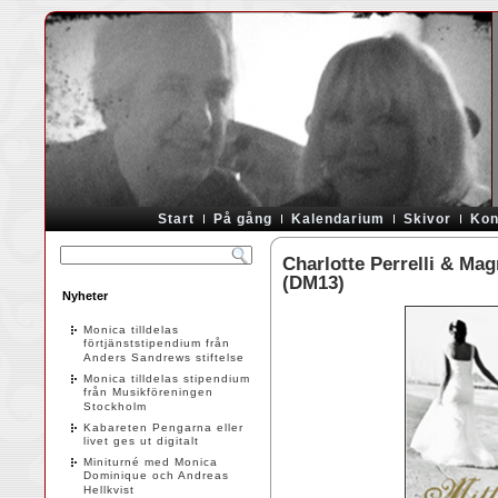
Start
På gång
Kalendarium
Skivor
Kon
Charlotte Perrelli & Ma
(DM13)
Nyheter
Monica tilldelas
förtjänststipendium från
Anders Sandrews stiftelse
Monica tilldelas stipendium
från Musikföreningen
Stockholm
Kabareten Pengarna eller
livet ges ut digitalt
Miniturné med Monica
Dominique och Andreas
Hellkvist