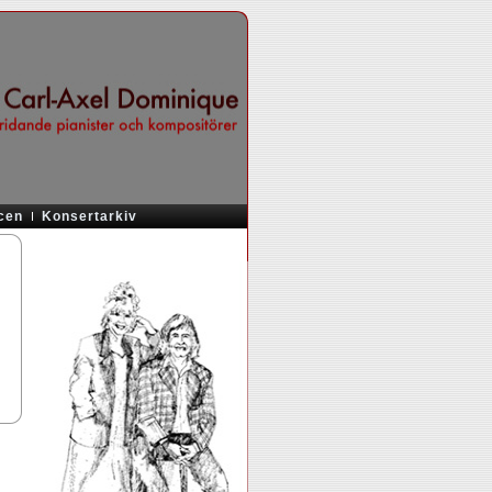
cen
Konsertarkiv
)