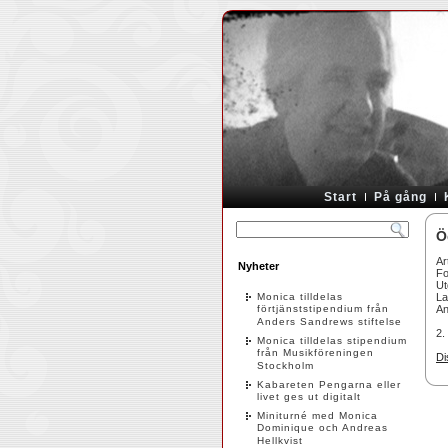
Start
På gång
Ö
Ar
Nyheter
Fo
Ut
Monica tilldelas
La
förtjänststipendium från
An
Anders Sandrews stiftelse
2.
Monica tilldelas stipendium
från Musikföreningen
Di
Stockholm
Kabareten Pengarna eller
livet ges ut digitalt
Miniturné med Monica
Dominique och Andreas
Hellkvist