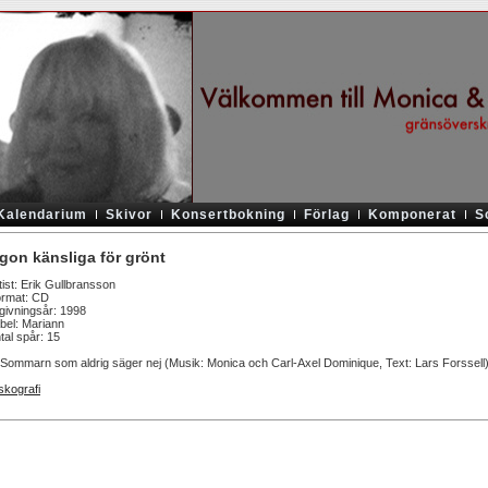
Kalendarium
Skivor
Konsertbokning
Förlag
Komponerat
S
gon känsliga för grönt
tist: Erik Gullbransson
rmat: CD
givningsår: 1998
bel: Mariann
tal spår: 15
 Sommarn som aldrig säger nej (Musik: Monica och Carl-Axel Dominique, Text: Lars Forssell
skografi