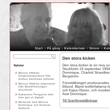
Start
På gång
Kalendarium
Skivor
Kon
Den stora kicken
Den stora kicken
är en revy so
Nyheter
Stockholm 24 september 1994.
Dominique, Charlott Strandber
Monica tilldelas
förtjänststipendium från
Bergström.
Anders Sandrews stiftelse
Föreställningen producerades a
Monica tilldelas stipendium
Eklund. Bland textförfattarna 
från Musikföreningen
Stockholm
och Kajsa Olsson, och musike
Axel Dominique.
Kabareten Pengarna eller
livet ges ut digitalt
Till Scenföreställningar
Miniturné med Monica
Dominique och Andreas
Hellkvist