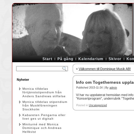
Start
På gång
Kalendarium
Skivor
Kon
«
Välkommen till Dominique Musik AB!
Nyheter
Info om Togetherness uppla
Published
2015-11-24
|
By
admin
Monica tilldelas
förtjänststipendium från
Vi har nu uppdaterat hemsidan med inf
Anders Sandrews stiftelse
”Konsertprogram”, underrubrik ”Togeth
Monica tilldelas stipendium
från Musikföreningen
Posted in
Uncategorized
Stockholm
Kabareten Pengarna eller
livet ges ut digitalt
Miniturné med Monica
Dominique och Andreas
Hellkvist